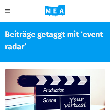
Beiträge getaggt mit ‘event
radar’