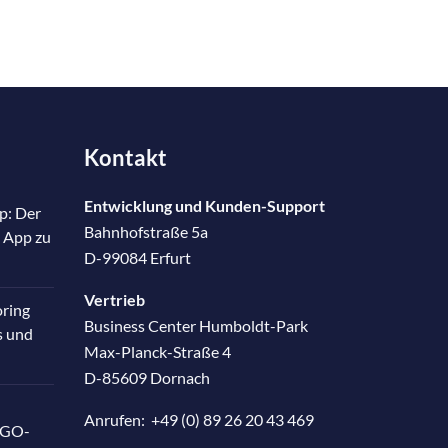
Kontakt
Entwicklung und Kunden-Support
p: Der
Bahnhofstraße 5a
 App zu
D-99084 Erfurt
Vertrieb
oring
Business Center Humboldt-Park
s und
Max-Planck-Straße 4
D-85609 Dornach
Anrufen:
+49 (0) 89 26 20 43 469
RGO-