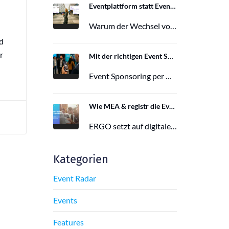
Eventplattform statt Event App: Der Wechsel von der Mobile Event App zu Polario
Warum der Wechsel von der Mobile Event App zu Polario erfolgt und wie Polario als moderne Eventplattform klassische Event Apps…
d
27. Februar 2026
r
Mit der richtigen Event Sponsoring App zu mehr Reichweite, Leads und Wirkung
Event Sponsoring per App: messbar, flexibel und interaktiv. Jetzt mehr Sichtbarkeit und Wirkung für dein Event sichern.
29. Juni 2025
Wie MEA & registr die Eventorganisation von 120 ERGO-Events pro Jahr optimieren
ERGO setzt auf digitale Eventorganisation mit MEA & registr. Effizient, nachhaltig und interaktiv – so gelingt moderne Eventplanung.
16. Juni 2025
Kategorien
Event Radar
Events
Features