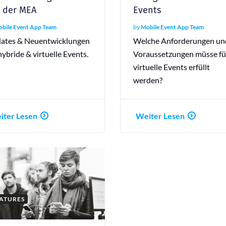
 der MEA
Events
bile Event App Team
by
Mobile Event App Team
ates & Neuentwicklungen
Welche Anforderungen un
hybride & virtuelle Events.
Voraussetzungen müsse fü
virtuelle Events erfüllt
werden?
iter Lesen
Weiter Lesen
ATURES