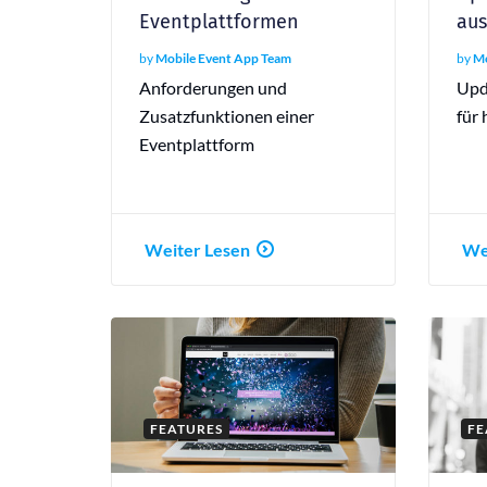
Eventplattformen
aus
by
Mobile Event App Team
by
Mo
Anforderungen und
Upd
Zusatzfunktionen einer
für 
Eventplattform
Weiter Lesen
We
FEATURES
FE