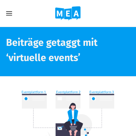
Beiträge getaggt mit
‘virtuelle events’