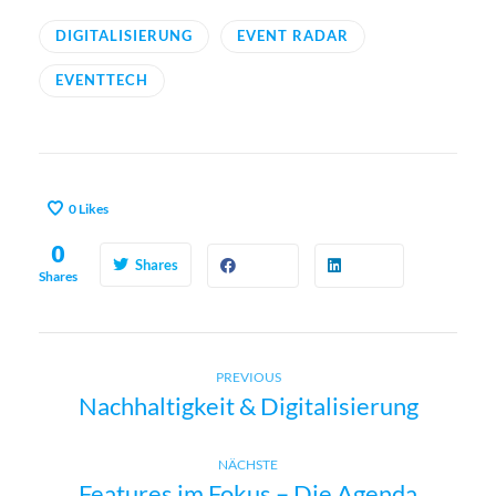
DIGITALISIERUNG
EVENT RADAR
EVENTTECH
0
Likes
0
Shares
Shares
Previous
B
PREVIOUS
Nachhaltigkeit & Digitalisierung
post:
e
Next
NÄCHSTE
Features im Fokus – Die Agenda
post: