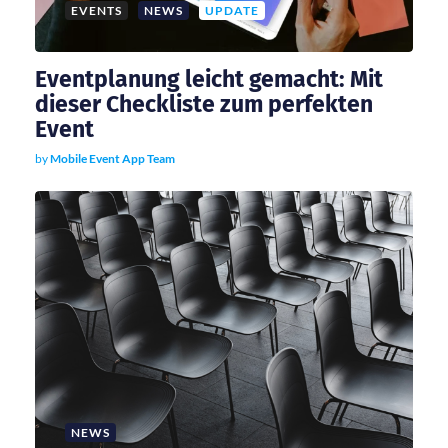
i
EVENTS
NEWS
UPDATE
g
Eventplanung leicht gemacht: Mit
a
dieser Checkliste zum perfekten
Event
t
by
Mobile Event App Team
i
o
n
NEWS