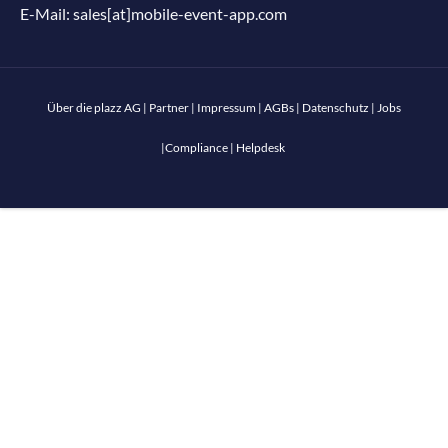
E-Mail:
sales[at]mobile-event-app.com
Über die plazz AG
|
Partner
|
Impressum
|
AGBs
|
Datenschutz
|
Jobs
|
Compliance
|
Helpdesk