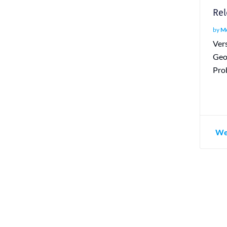
Rel
by
Mo
Ver
Geo
Pro
We