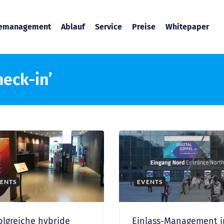
temanagement
Ablauf
Service
Preise
Whitepaper
heck-in’
ENTS
EVENTS
olgreiche hybride
Einlass-Management i