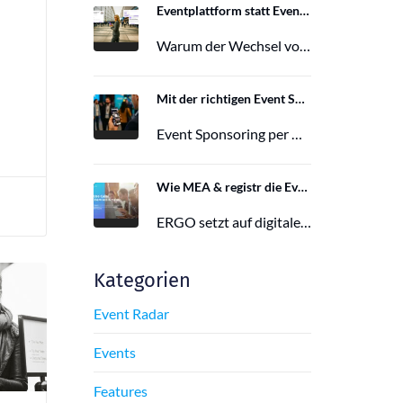
Eventplattform statt Event App: Der Wechsel von der Mobile Event App zu Polario
Warum der Wechsel von der Mobile Event App zu Polario erfolgt und wie Polario als moderne Eventplattform klassische Event Apps…
27. Februar 2026
Mit der richtigen Event Sponsoring App zu mehr Reichweite, Leads und Wirkung
Event Sponsoring per App: messbar, flexibel und interaktiv. Jetzt mehr Sichtbarkeit und Wirkung für dein Event sichern.
29. Juni 2025
Wie MEA & registr die Eventorganisation von 120 ERGO-Events pro Jahr optimieren
ERGO setzt auf digitale Eventorganisation mit MEA & registr. Effizient, nachhaltig und interaktiv – so gelingt moderne Eventplanung.
16. Juni 2025
Kategorien
Event Radar
Events
Features