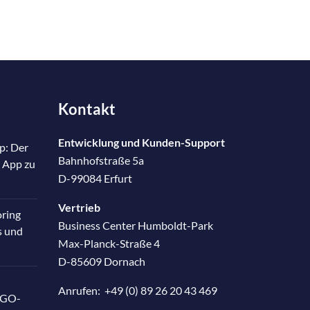
Kontakt
Entwicklung und Kunden-Support
p: Der
Bahnhofstraße 5a
 App zu
D-99084 Erfurt
Vertrieb
oring
Business Center Humboldt-Park
s und
Max-Planck-Straße 4
D-85609 Dornach
Anrufen:
+49 (0) 89 26 20 43 469
RGO-