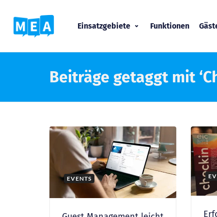
Einsatzgebiete
Funktionen
Gäs
Beiträge getaggt mit ‘C
EV
EVENTS
Erf
Guest Management leicht