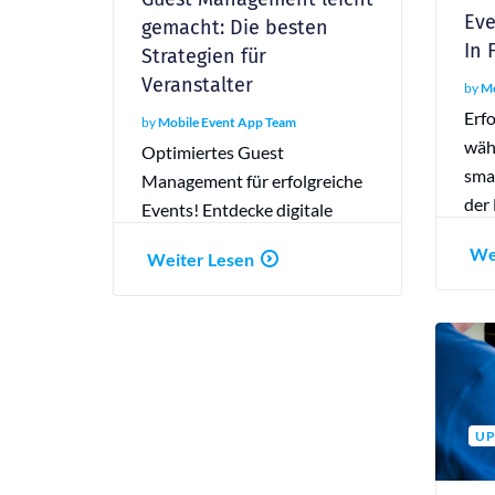
Eve
gemacht: Die besten
In 
Strategien für
Veranstalter
by
Mo
Erfo
by
Mobile Event App Team
wäh
Optimiertes Guest
sma
Management für erfolgreiche
der
Events! Entdecke digitale
Tools und Strategien für ein
We
Weiter Lesen
reibungsloses Gästeerlebnis.
UP