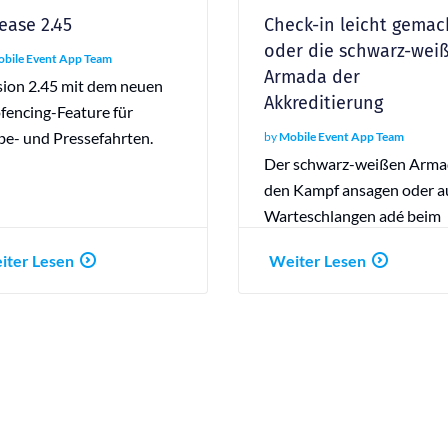
ease 2.45
Check-in leicht gemac
oder die schwarz-wei
bile Event App Team
Armada der
sion 2.45 mit dem neuen
Akkreditierung
fencing-Feature für
be- und Pressefahrten.
by
Mobile Event App Team
Der schwarz-weißen Arma
den Kampf ansagen oder a
Warteschlangen adé beim
Check-in.
iter Lesen
Weiter Lesen