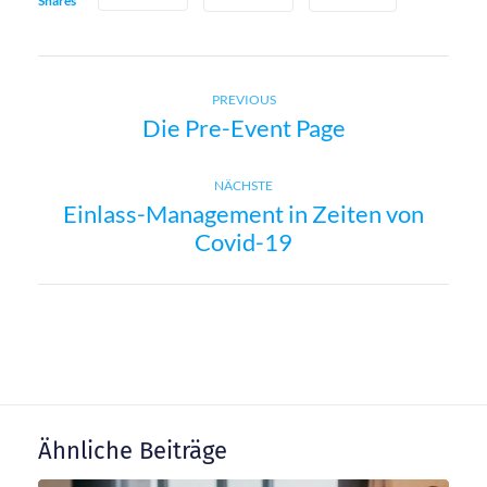
Shares
Previous
B
PREVIOUS
Die Pre-Event Page
post:
e
Next
NÄCHSTE
i
Einlass-Management in Zeiten von
post:
Covid-19
t
r
a
g
Ähnliche Beiträge