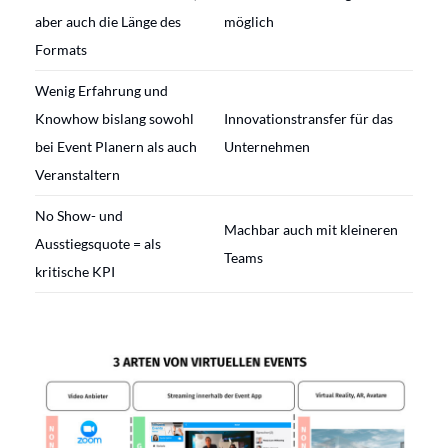
aber auch die Länge des
möglich
Formats
Wenig Erfahrung und
Knowhow bislang sowohl
Innovationstransfer für das
bei Event Planern als auch
Unternehmen
Veranstaltern
No Show- und
Machbar auch mit kleineren
Ausstiegsquote = als
Teams
kritische KPI