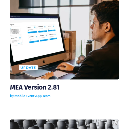
s
n
a
v
i
UPDATE
g
a
MEA Version 2.81
by
Mobile Event App Team
t
i