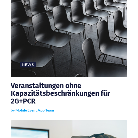
o
n
NEWS
Veranstaltungen ohne
Kapazitätsbeschränkungen für
2G+PCR
by
Mobile Event App Team