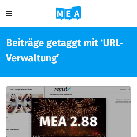
Beiträge getaggt mit ‘URL-
Verwaltung’