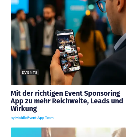
o
n
EVENTS
Mit der richtigen Event Sponsoring
App zu mehr Reichweite, Leads und
Wirkung
by
Mobile Event App Team