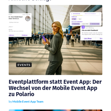
s
n
a
v
i
g
EVENTS
a
Eventplattform statt Event App: Der
t
Wechsel von der Mobile Event App
zu Polario
i
by
Mobile Event App Team