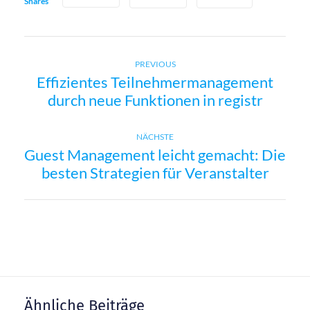
Shares
Previous
B
PREVIOUS
Effizientes Teilnehmermanagement
post:
durch neue Funktionen in registr
e
i
Next
NÄCHSTE
Guest Management leicht gemacht: Die
post:
t
besten Strategien für Veranstalter
r
a
g
Ähnliche Beiträge