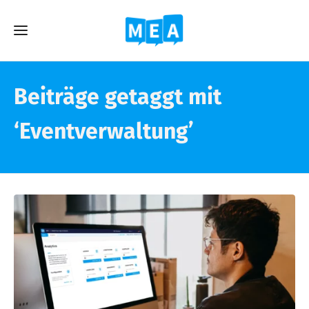
Beiträge getaggt mit
‘Eventverwaltung’