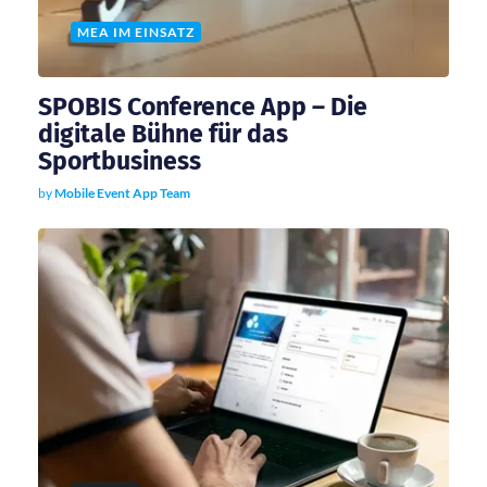
g
MEA IM EINSATZ
a
SPOBIS Conference App – Die
t
digitale Bühne für das
Sportbusiness
i
by
Mobile Event App Team
o
n