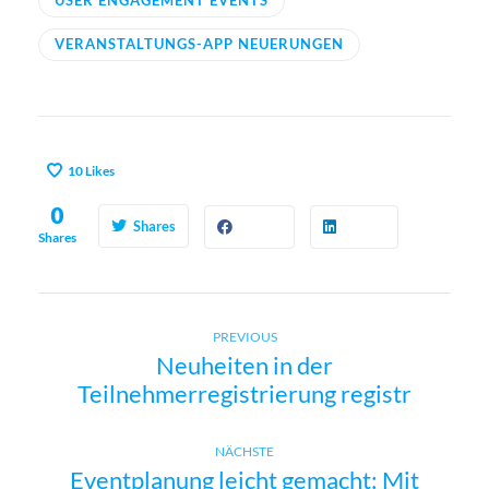
VERANSTALTUNGS-APP NEUERUNGEN
10
Likes
0
Shares
Shares
Previous
B
PREVIOUS
Neuheiten in der
post:
Teilnehmerregistrierung registr
e
i
Next
NÄCHSTE
Eventplanung leicht gemacht: Mit
post: