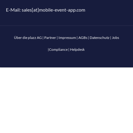
E-Mail:
sales[at]mobile-event-app.com
Über die plazz AG
|
Partner
|
Impressum
|
AGBs
|
Datenschutz
|
Jobs
|
Compliance
|
Helpdesk