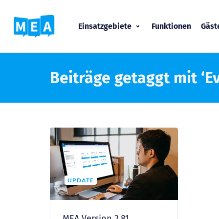
Einsatzgebiete
Funktionen
Gäs
Beiträge getaggt mit ‘
UPDATE
MEA Version 2.81