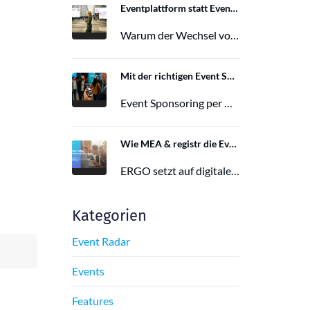
Eventplattform statt Event App: Der Wechsel von der Mobile Event App zu Polario
Warum der Wechsel von der Mobile Event App zu Polario erfolgt und wie Polario als moderne Eventplattform klassische Event Apps…
27. Februar 2026
Mit der richtigen Event Sponsoring App zu mehr Reichweite, Leads und Wirkung
Event Sponsoring per App: messbar, flexibel und interaktiv. Jetzt mehr Sichtbarkeit und Wirkung für dein Event sichern.
29. Juni 2025
Wie MEA & registr die Eventorganisation von 120 ERGO-Events pro Jahr optimieren
ERGO setzt auf digitale Eventorganisation mit MEA & registr. Effizient, nachhaltig und interaktiv – so gelingt moderne Eventplanung.
16. Juni 2025
Kategorien
Event Radar
Events
Features