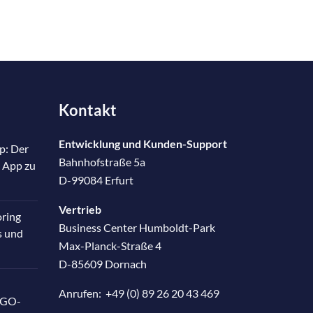
Kontakt
Entwicklung und Kunden-Support
p: Der
Bahnhofstraße 5a
 App zu
D-99084 Erfurt
Vertrieb
oring
Business Center Humboldt-Park
s und
Max-Planck-Straße 4
D-85609 Dornach
Anrufen:
+49 (0) 89 26 20 43 469
RGO-