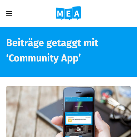
Beiträge getaggt mit
‘Community App’