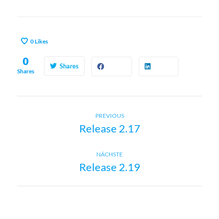
0
Likes
0
Shares
Shares
Previous
B
PREVIOUS
Release 2.17
post:
e
Next
NÄCHSTE
i
Release 2.19
post:
t
r