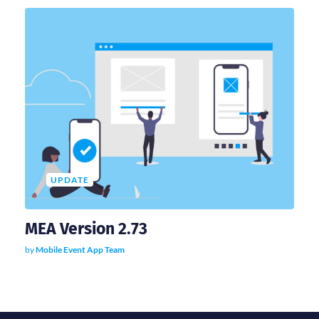
UPDATE
MEA Version 2.73
by
Mobile Event App Team