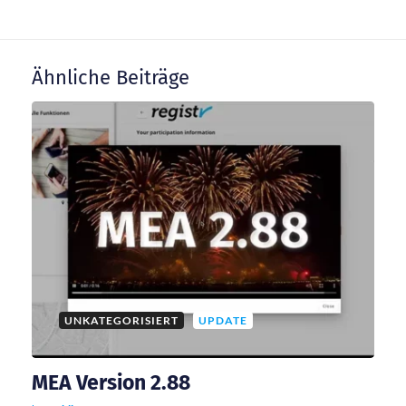
a
Ähnliche Beiträge
g
s
n
a
v
i
UNKATEGORISIERT
UPDATE
g
MEA Version 2.88
a