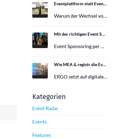
Eventplattform statt Event App: Der Wechsel von der Mobile Event App zu Polario
Warum der Wechsel von der Mobile Event App zu Polario erfolgt und wie Polario als moderne Eventplattform klassische Event Apps…
27. Februar 2026
Mit der richtigen Event Sponsoring App zu mehr Reichweite, Leads und Wirkung
Event Sponsoring per App: messbar, flexibel und interaktiv. Jetzt mehr Sichtbarkeit und Wirkung für dein Event sichern.
29. Juni 2025
Wie MEA & registr die Eventorganisation von 120 ERGO-Events pro Jahr optimieren
ERGO setzt auf digitale Eventorganisation mit MEA & registr. Effizient, nachhaltig und interaktiv – so gelingt moderne Eventplanung.
16. Juni 2025
Kategorien
Event Radar
Events
Features