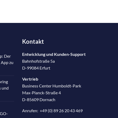
Kontakt
Entwicklung und Kunden-Support
p: Der
Bahnhofstraße 5a
 App zu
D-99084 Erfurt
Vertrieb
oring
Business Center Humboldt-Park
s und
Max-Planck-Straße 4
D-85609 Dornach
Anrufen:
+49 (0) 89 26 20 43 469
RGO-