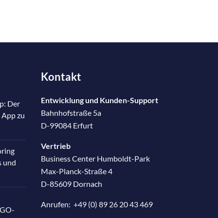
Kontakt
Entwicklung und Kunden-Support
p: Der
Bahnhofstraße 5a
 App zu
D-99084 Erfurt
Vertrieb
oring
Business Center Humboldt-Park
s und
Max-Planck-Straße 4
D-85609 Dornach
Anrufen:
+49 (0) 89 26 20 43 469
RGO-