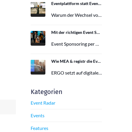
Eventplattform statt Event App: Der Wechsel von der Mobile Event App zu Polario
Warum der Wechsel von der Mobile Event App zu Polario erfolgt und wie Polario als moderne Eventplattform klassische Event Apps…
27. Februar 2026
Mit der richtigen Event Sponsoring App zu mehr Reichweite, Leads und Wirkung
Event Sponsoring per App: messbar, flexibel und interaktiv. Jetzt mehr Sichtbarkeit und Wirkung für dein Event sichern.
29. Juni 2025
Wie MEA & registr die Eventorganisation von 120 ERGO-Events pro Jahr optimieren
ERGO setzt auf digitale Eventorganisation mit MEA & registr. Effizient, nachhaltig und interaktiv – so gelingt moderne Eventplanung.
16. Juni 2025
Kategorien
Event Radar
Events
Features