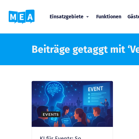
Einsatzgebiete
Funktionen
Gäs
Beiträge getaggt mit ‘
EVENTS
KI für Events: So