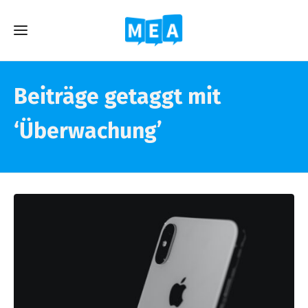
Beiträge getaggt mit
‘Überwachung’