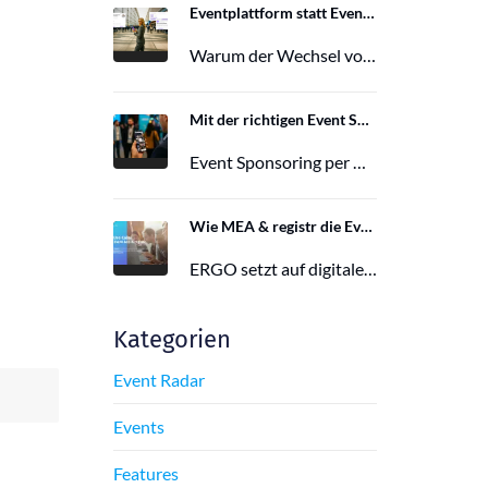
Eventplattform statt Event App: Der Wechsel von der Mobile Event App zu Polario
Warum der Wechsel von der Mobile Event App zu Polario erfolgt und wie Polario als moderne Eventplattform klassische Event Apps…
27. Februar 2026
Mit der richtigen Event Sponsoring App zu mehr Reichweite, Leads und Wirkung
Event Sponsoring per App: messbar, flexibel und interaktiv. Jetzt mehr Sichtbarkeit und Wirkung für dein Event sichern.
29. Juni 2025
Wie MEA & registr die Eventorganisation von 120 ERGO-Events pro Jahr optimieren
ERGO setzt auf digitale Eventorganisation mit MEA & registr. Effizient, nachhaltig und interaktiv – so gelingt moderne Eventplanung.
16. Juni 2025
Kategorien
Event Radar
Events
Features