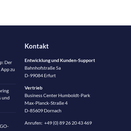
Kontakt
Entwicklung und Kunden-Support
p: Der
Bahnhofstraße 5a
 App zu
D-99084 Erfurt
Vertrieb
oring
Business Center Humboldt-Park
s und
Max-Planck-Straße 4
D-85609 Dornach
Anrufen:
+49 (0) 89 26 20 43 469
RGO-