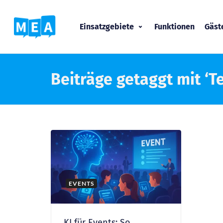
Einsatzgebiete
Funktionen
Gäs
Beiträge getaggt mit ‘T
EVENTS
KI für Events: So