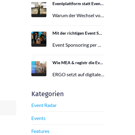
Eventplattform statt Event App: Der Wechsel von der Mobile Event App zu Polario
Warum der Wechsel von der Mobile Event App zu Polario erfolgt und wie Polario als moderne Eventplattform klassische Event Apps…
27. Februar 2026
Mit der richtigen Event Sponsoring App zu mehr Reichweite, Leads und Wirkung
Event Sponsoring per App: messbar, flexibel und interaktiv. Jetzt mehr Sichtbarkeit und Wirkung für dein Event sichern.
29. Juni 2025
Wie MEA & registr die Eventorganisation von 120 ERGO-Events pro Jahr optimieren
ERGO setzt auf digitale Eventorganisation mit MEA & registr. Effizient, nachhaltig und interaktiv – so gelingt moderne Eventplanung.
16. Juni 2025
Kategorien
Event Radar
Events
Features