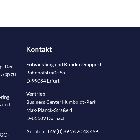
Kontakt
Entwicklung und Kunden-Support
p: Der
Bahnhofstraße 5a
 App zu
D-99084 Erfurt
Vertrieb
oring
Business Center Humboldt-Park
s und
Max-Planck-Straße 4
D-85609 Dornach
Anrufen:
+49 (0) 89 26 20 43 469
RGO-