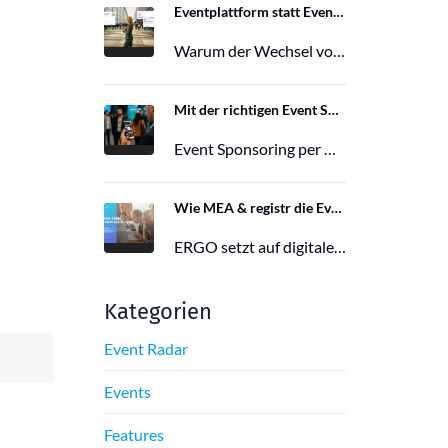
Eventplattform statt Event App: Der Wechsel von der Mobile Event App zu Polario
Warum der Wechsel von der Mobile Event App zu Polario erfolgt und wie Polario als moderne Eventplattform klassische Event Apps…
27. Februar 2026
Mit der richtigen Event Sponsoring App zu mehr Reichweite, Leads und Wirkung
Event Sponsoring per App: messbar, flexibel und interaktiv. Jetzt mehr Sichtbarkeit und Wirkung für dein Event sichern.
29. Juni 2025
Wie MEA & registr die Eventorganisation von 120 ERGO-Events pro Jahr optimieren
ERGO setzt auf digitale Eventorganisation mit MEA & registr. Effizient, nachhaltig und interaktiv – so gelingt moderne Eventplanung.
16. Juni 2025
Kategorien
Event Radar
Events
Features