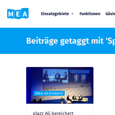
Einsatzgebiete
Funktionen
Gäs
Beiträge getaggt mit ‘S
MEA IM EINSATZ
plazz AG bereichert