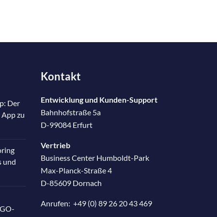
Kontakt
Entwicklung und Kunden-Support
p: Der
Bahnhofstraße 5a
 App zu
D-99084 Erfurt
Vertrieb
oring
Business Center Humboldt-Park
s und
Max-Planck-Straße 4
D-85609 Dornach
Anrufen:
+49 (0) 89 26 20 43 469
RGO-