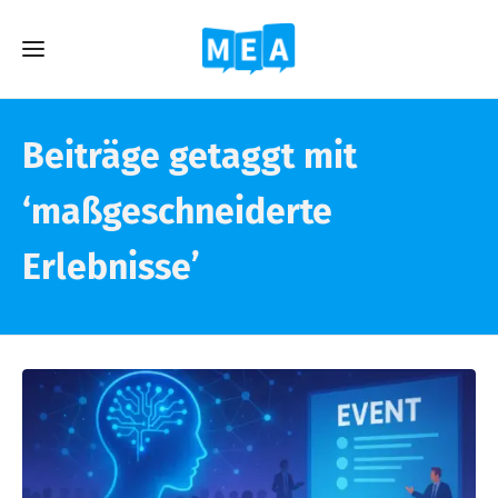
Beiträge getaggt mit
‘maßgeschneiderte
Erlebnisse’