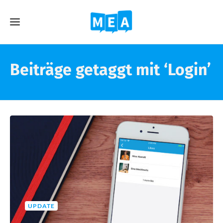
Beiträge getaggt mit ‘Login’
UPDATE