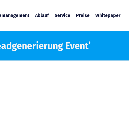
temanagement
Ablauf
Service
Preise
Whitepaper
eadgenerierung Event’