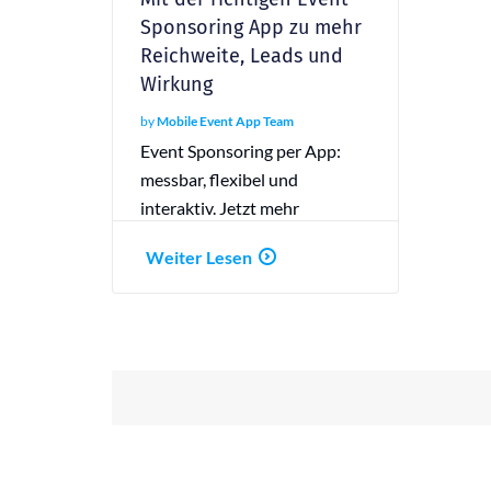
Sponsoring App zu mehr
Reichweite, Leads und
Wirkung
by
Mobile Event App Team
Event Sponsoring per App:
messbar, flexibel und
interaktiv. Jetzt mehr
Sichtbarkeit und Wirkung für
Weiter Lesen
dein Event sichern.