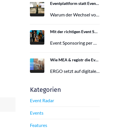
Eventplattform statt Event App: Der Wechsel von der Mobile Event App zu Polario
Warum der Wechsel von der Mobile Event App zu Polario erfolgt und wie Polario als moderne Eventplattform klassische Event Apps…
27. Februar 2026
Mit der richtigen Event Sponsoring App zu mehr Reichweite, Leads und Wirkung
Event Sponsoring per App: messbar, flexibel und interaktiv. Jetzt mehr Sichtbarkeit und Wirkung für dein Event sichern.
29. Juni 2025
Wie MEA & registr die Eventorganisation von 120 ERGO-Events pro Jahr optimieren
ERGO setzt auf digitale Eventorganisation mit MEA & registr. Effizient, nachhaltig und interaktiv – so gelingt moderne Eventplanung.
16. Juni 2025
Kategorien
Event Radar
Events
Features