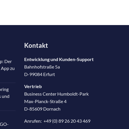
Kontakt
Entwicklung und Kunden-Support
p: Der
Bahnhofstraße 5a
 App zu
D-99084 Erfurt
Vertrieb
oring
Business Center Humboldt-Park
s und
Max-Planck-Straße 4
D-85609 Dornach
Anrufen:
+49 (0) 89 26 20 43 469
RGO-