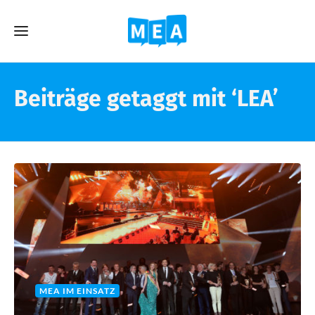
Beiträge getaggt mit ‘LEA’
MEA IM EINSATZ