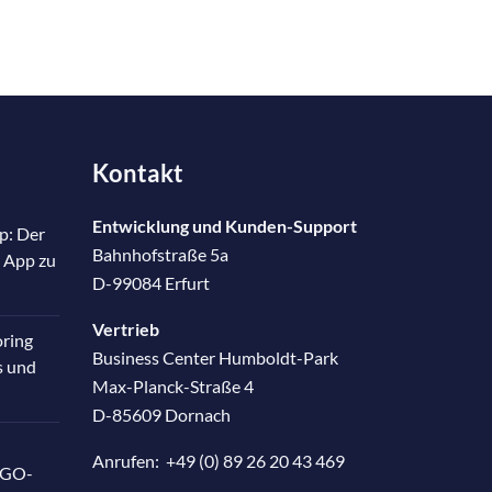
Kontakt
Entwicklung und Kunden-Support
p: Der
Bahnhofstraße 5a
 App zu
D-99084 Erfurt
Vertrieb
oring
Business Center Humboldt-Park
s und
Max-Planck-Straße 4
D-85609 Dornach
Anrufen:
+49 (0) 89 26 20 43 469
RGO-