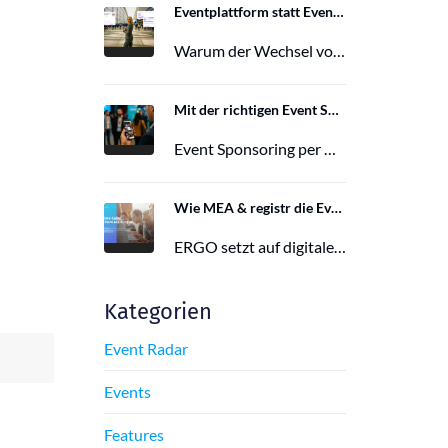
Eventplattform statt Event App: Der Wechsel von der Mobile Event App zu Polario
Warum der Wechsel von der Mobile Event App zu Polario erfolgt und wie Polario als moderne Eventplattform klassische Event Apps…
27. Februar 2026
Mit der richtigen Event Sponsoring App zu mehr Reichweite, Leads und Wirkung
Event Sponsoring per App: messbar, flexibel und interaktiv. Jetzt mehr Sichtbarkeit und Wirkung für dein Event sichern.
29. Juni 2025
Wie MEA & registr die Eventorganisation von 120 ERGO-Events pro Jahr optimieren
ERGO setzt auf digitale Eventorganisation mit MEA & registr. Effizient, nachhaltig und interaktiv – so gelingt moderne Eventplanung.
16. Juni 2025
Kategorien
Event Radar
Events
Features