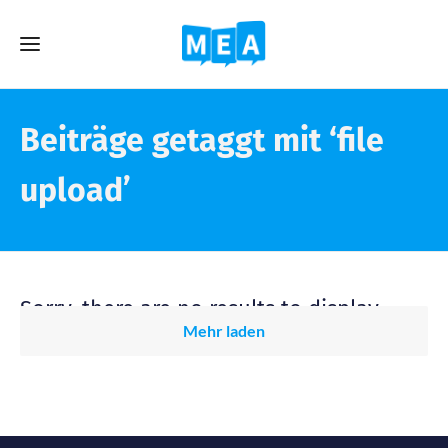
Beiträge getaggt mit ‘file
upload’
Sorry, there are no results to display.
Mehr laden