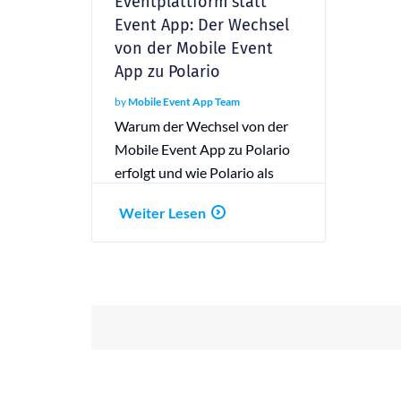
Eventplattform statt
Event App: Der Wechsel
von der Mobile Event
App zu Polario
by
Mobile Event App Team
Warum der Wechsel von der
Mobile Event App zu Polario
erfolgt und wie Polario als
moderne Eventplattform
Weiter Lesen
klassische Event Apps ablöst.