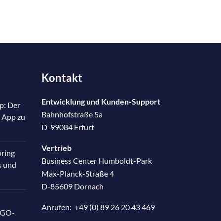
Kontakt
Entwicklung und Kunden-Support
p: Der
Bahnhofstraße 5a
 App zu
D-99084 Erfurt
Vertrieb
oring
Business Center Humboldt-Park
s und
Max-Planck-Straße 4
D-85609 Dornach
Anrufen:
+49 (0) 89 26 20 43 469
RGO-