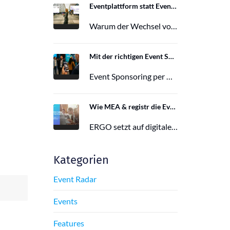
Eventplattform statt Event App: Der Wechsel von der Mobile Event App zu Polario
Warum der Wechsel von der Mobile Event App zu Polario erfolgt und wie Polario als moderne Eventplattform klassische Event Apps…
27. Februar 2026
Mit der richtigen Event Sponsoring App zu mehr Reichweite, Leads und Wirkung
Event Sponsoring per App: messbar, flexibel und interaktiv. Jetzt mehr Sichtbarkeit und Wirkung für dein Event sichern.
29. Juni 2025
Wie MEA & registr die Eventorganisation von 120 ERGO-Events pro Jahr optimieren
ERGO setzt auf digitale Eventorganisation mit MEA & registr. Effizient, nachhaltig und interaktiv – so gelingt moderne Eventplanung.
16. Juni 2025
Kategorien
Event Radar
Events
Features