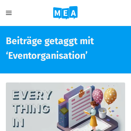
Beiträge getaggt mit
‘Eventorganisation’