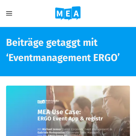
Beiträge getaggt mit
‘Eventmanagement ERGO’