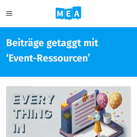
Beiträge getaggt mit
‘Event-Ressourcen’