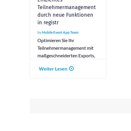
Teilnehmermanagement
durch neue Funktionen
in registr
by
Mobile Event App Team
Optimieren Sie Ihr
Teilnehmermanagement mit
maßgeschneiderten Exports,
automatisierten Check-Ins
Weiter Lesen
und detailliertem E-Mail
Reporting in registr.