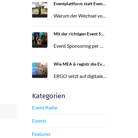
Eventplattform statt Event App: Der Wechsel von der Mobile Event App zu Polario
Warum der Wechsel von der Mobile Event App zu Polario erfolgt und wie Polario als moderne Eventplattform klassische Event Apps…
27. Februar 2026
Mit der richtigen Event Sponsoring App zu mehr Reichweite, Leads und Wirkung
Event Sponsoring per App: messbar, flexibel und interaktiv. Jetzt mehr Sichtbarkeit und Wirkung für dein Event sichern.
29. Juni 2025
Wie MEA & registr die Eventorganisation von 120 ERGO-Events pro Jahr optimieren
ERGO setzt auf digitale Eventorganisation mit MEA & registr. Effizient, nachhaltig und interaktiv – so gelingt moderne Eventplanung.
16. Juni 2025
Kategorien
Event Radar
Events
Features