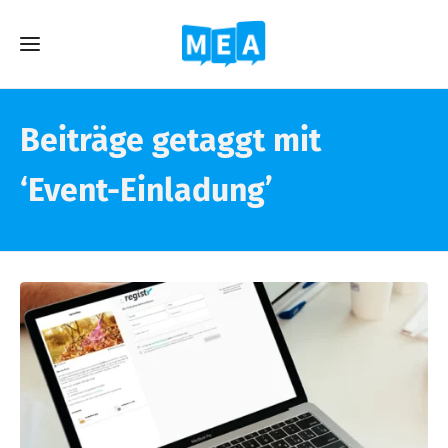
Beiträge getaggt mit
‘Event-Einladung’