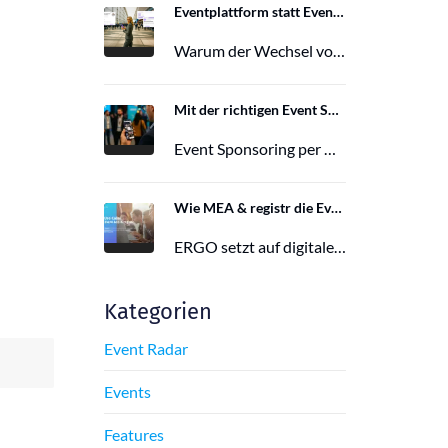
Eventplattform statt Event App: Der Wechsel von der Mobile Event App zu Polario
Warum der Wechsel von der Mobile Event App zu Polario erfolgt und wie Polario als moderne Eventplattform klassische Event Apps…
27. Februar 2026
Mit der richtigen Event Sponsoring App zu mehr Reichweite, Leads und Wirkung
Event Sponsoring per App: messbar, flexibel und interaktiv. Jetzt mehr Sichtbarkeit und Wirkung für dein Event sichern.
29. Juni 2025
Wie MEA & registr die Eventorganisation von 120 ERGO-Events pro Jahr optimieren
ERGO setzt auf digitale Eventorganisation mit MEA & registr. Effizient, nachhaltig und interaktiv – so gelingt moderne Eventplanung.
16. Juni 2025
Kategorien
Event Radar
Events
Features