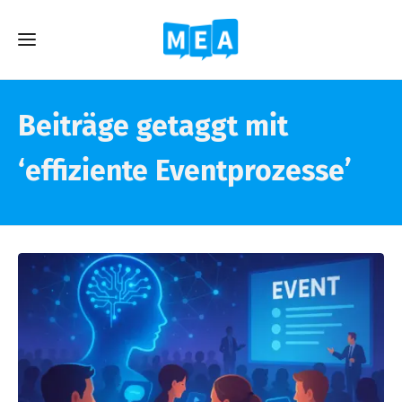
Beiträge getaggt mit
‘effiziente Eventprozesse’