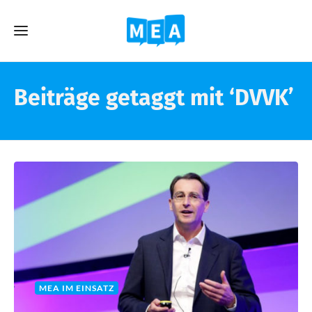
Beiträge getaggt mit ‘DVVK’
MEA IM EINSATZ