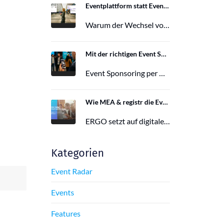
Eventplattform statt Event App: Der Wechsel von der Mobile Event App zu Polario
Warum der Wechsel von der Mobile Event App zu Polario erfolgt und wie Polario als moderne Eventplattform klassische Event Apps…
27. Februar 2026
Mit der richtigen Event Sponsoring App zu mehr Reichweite, Leads und Wirkung
Event Sponsoring per App: messbar, flexibel und interaktiv. Jetzt mehr Sichtbarkeit und Wirkung für dein Event sichern.
29. Juni 2025
Wie MEA & registr die Eventorganisation von 120 ERGO-Events pro Jahr optimieren
ERGO setzt auf digitale Eventorganisation mit MEA & registr. Effizient, nachhaltig und interaktiv – so gelingt moderne Eventplanung.
16. Juni 2025
Kategorien
Event Radar
Events
Features