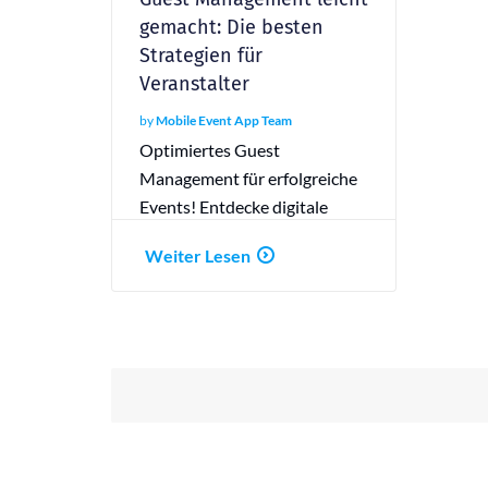
gemacht: Die besten
Strategien für
Veranstalter
by
Mobile Event App Team
Optimiertes Guest
Management für erfolgreiche
Events! Entdecke digitale
Tools und Strategien für ein
Weiter Lesen
reibungsloses Gästeerlebnis.