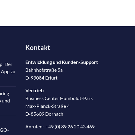
Kontakt
Entwicklung und Kunden-Support
p: Der
Bahnhofstraße 5a
 App zu
D-99084 Erfurt
Vertrieb
oring
Business Center Humboldt-Park
s und
Max-Planck-Straße 4
D-85609 Dornach
Anrufen:
+49 (0) 89 26 20 43 469
RGO-