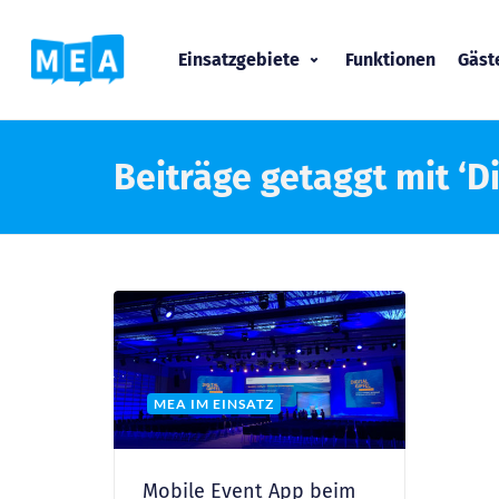
Einsatzgebiete
Funktionen
Gäs
Beiträge getaggt mit ‘Di
MEA IM EINSATZ
Mobile Event App beim