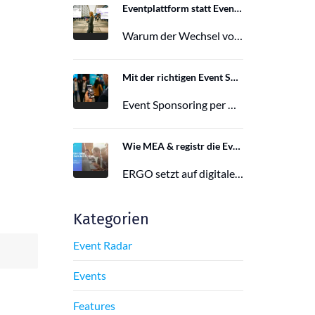
Eventplattform statt Event App: Der Wechsel von der Mobile Event App zu Polario
Warum der Wechsel von der Mobile Event App zu Polario erfolgt und wie Polario als moderne Eventplattform klassische Event Apps…
27. Februar 2026
Mit der richtigen Event Sponsoring App zu mehr Reichweite, Leads und Wirkung
Event Sponsoring per App: messbar, flexibel und interaktiv. Jetzt mehr Sichtbarkeit und Wirkung für dein Event sichern.
29. Juni 2025
Wie MEA & registr die Eventorganisation von 120 ERGO-Events pro Jahr optimieren
ERGO setzt auf digitale Eventorganisation mit MEA & registr. Effizient, nachhaltig und interaktiv – so gelingt moderne Eventplanung.
16. Juni 2025
Kategorien
Event Radar
Events
Features