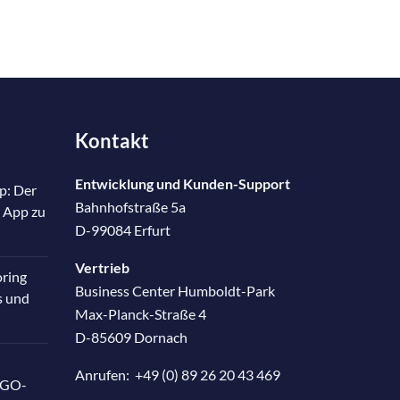
Kontakt
Entwicklung und Kunden-Support
p: Der
Bahnhofstraße 5a
 App zu
D-99084 Erfurt
Vertrieb
oring
Business Center Humboldt-Park
s und
Max-Planck-Straße 4
D-85609 Dornach
Anrufen:
+49 (0) 89 26 20 43 469
RGO-