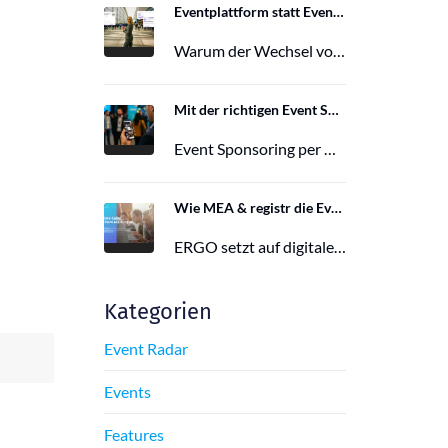
Eventplattform statt Event App: Der Wechsel von der Mobile Event App zu Polario
Warum der Wechsel von der Mobile Event App zu Polario erfolgt und wie Polario als moderne Eventplattform klassische Event Apps…
27. Februar 2026
Mit der richtigen Event Sponsoring App zu mehr Reichweite, Leads und Wirkung
Event Sponsoring per App: messbar, flexibel und interaktiv. Jetzt mehr Sichtbarkeit und Wirkung für dein Event sichern.
29. Juni 2025
Wie MEA & registr die Eventorganisation von 120 ERGO-Events pro Jahr optimieren
ERGO setzt auf digitale Eventorganisation mit MEA & registr. Effizient, nachhaltig und interaktiv – so gelingt moderne Eventplanung.
16. Juni 2025
Kategorien
Event Radar
Events
Features