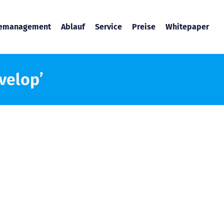
temanagement
Ablauf
Service
Preise
Whitepaper
.velop’