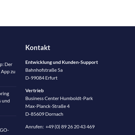
Kontakt
Entwicklung und Kunden-Support
p: Der
Bahnhofstraße 5a
 App zu
D-99084 Erfurt
Vertrieb
oring
Business Center Humboldt-Park
s und
Max-Planck-Straße 4
D-85609 Dornach
Anrufen:
+49 (0) 89 26 20 43 469
RGO-