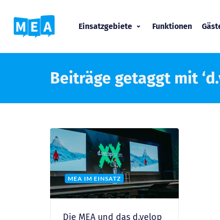
Einsatzgebiete
Funktionen
Gäs
Beiträge getaggt mit ‘d
MEA IM EINSATZ
Die MEA und das d.velop