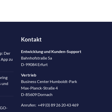
Kontakt
Entwicklung und Kunden-Support
p: Der
Bahnhofstraße 5a
 App zu
D-99084 Erfurt
Vertrieb
oring
Business Center Humboldt-Park
s und
Max-Planck-Straße 4
D-85609 Dornach
Anrufen:
+49 (0) 89 26 20 43 469
RGO-