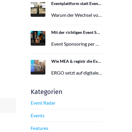
Eventplattform statt Event App: Der Wechsel von der Mobile Event App zu Polario
Warum der Wechsel von der Mobile Event App zu Polario erfolgt und wie Polario als moderne Eventplattform klassische Event Apps…
27. Februar 2026
Mit der richtigen Event Sponsoring App zu mehr Reichweite, Leads und Wirkung
Event Sponsoring per App: messbar, flexibel und interaktiv. Jetzt mehr Sichtbarkeit und Wirkung für dein Event sichern.
29. Juni 2025
Wie MEA & registr die Eventorganisation von 120 ERGO-Events pro Jahr optimieren
ERGO setzt auf digitale Eventorganisation mit MEA & registr. Effizient, nachhaltig und interaktiv – so gelingt moderne Eventplanung.
16. Juni 2025
Kategorien
Event Radar
Events
Features