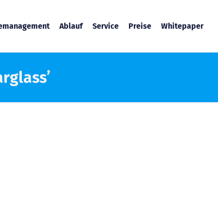
temanagement
Ablauf
Service
Preise
Whitepaper
arglass’