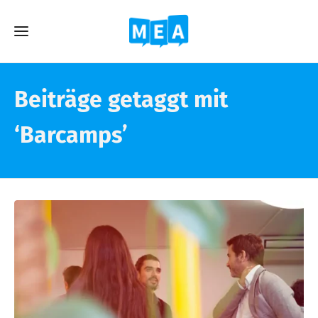
Beiträge getaggt mit
‘Barcamps’