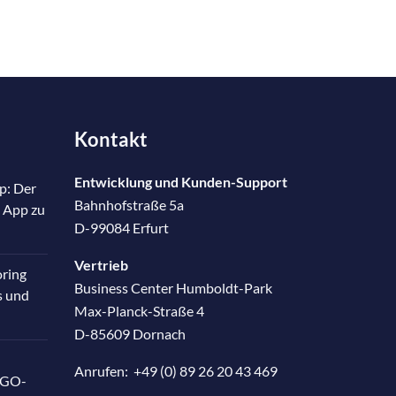
Kontakt
Entwicklung und Kunden-Support
p: Der
Bahnhofstraße 5a
 App zu
D-99084 Erfurt
Vertrieb
oring
Business Center Humboldt-Park
s und
Max-Planck-Straße 4
D-85609 Dornach
Anrufen:
+49 (0) 89 26 20 43 469
RGO-