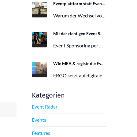
Eventplattform statt Event App: Der Wechsel von der Mobile Event App zu Polario
Warum der Wechsel von der Mobile Event App zu Polario erfolgt und wie Polario als moderne Eventplattform klassische Event Apps…
27. Februar 2026
Mit der richtigen Event Sponsoring App zu mehr Reichweite, Leads und Wirkung
Event Sponsoring per App: messbar, flexibel und interaktiv. Jetzt mehr Sichtbarkeit und Wirkung für dein Event sichern.
29. Juni 2025
Wie MEA & registr die Eventorganisation von 120 ERGO-Events pro Jahr optimieren
ERGO setzt auf digitale Eventorganisation mit MEA & registr. Effizient, nachhaltig und interaktiv – so gelingt moderne Eventplanung.
16. Juni 2025
Kategorien
Event Radar
Events
Features