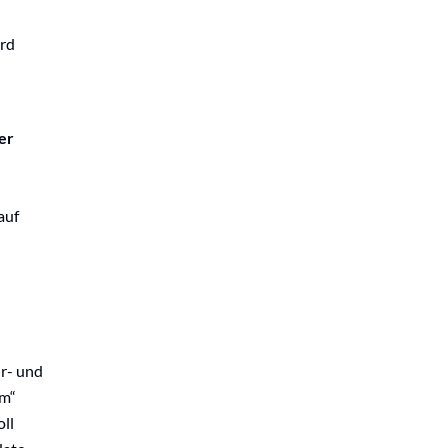
ird
er
auf
r- und
um“
ll