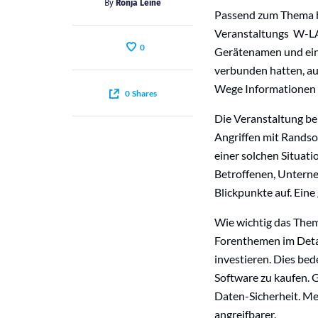
By
Ronja Leine
Passend zum Thema b
Veranstaltungs W-LA
0
Gerätenamen und eine
verbunden hatten, auf
Wege Informationen 
0
Shares
Die Veranstaltung be
Angriffen mit Randso
einer solchen Situati
Betroffenen, Untern
Blickpunkte auf. Ein
Wie wichtig das Them
Forenthemen im Detail
investieren. Dies bed
Software zu kaufen. 
Daten-Sicherheit. Me
angreifbarer.