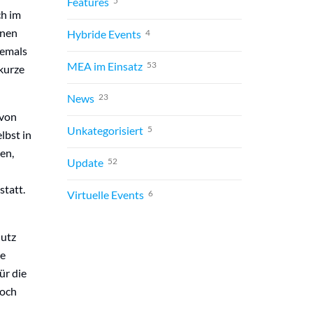
Features
5
ch im
enen
Hybride Events
4
jemals
MEA im Einsatz
53
 kurze
News
23
 von
Unkategorisiert
5
lbst in
en,
Update
52
statt.
Virtuelle Events
6
hutz
he
ür die
noch