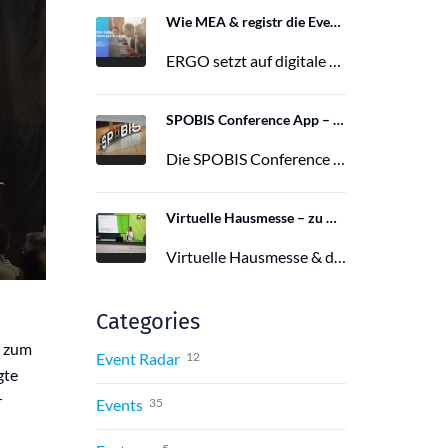
Wie MEA & registr die Eventorganisation von 120 ERGO-Events pro Jahr optimieren
ERGO setzt auf digitale Eventorganisation mit MEA & registr. Effizient, nachhaltig und interaktiv – so gelingt moderne Eventplanung.
16. Juni 2025
SPOBIS Conference App – Die digitale Bühne für das Sportbusiness
Die SPOBIS Conference App digitalisiert Europas größtes Sportbusiness-Event und bietet maximale Flexibilität und smarte Vernetzung.
12. April 2025
Virtuelle Hausmesse – zu Gast in SANKT Valentin
Virtuelle Hausmesse & digital-Symposium als Live Event in 7 Sprachen
16. Juli 2021
Categories
r zum
Event Radar
12
gte
r
Events
35