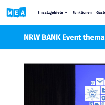
Einsatzgebiete
Funktionen
Gäs
NRW BANK Event themat