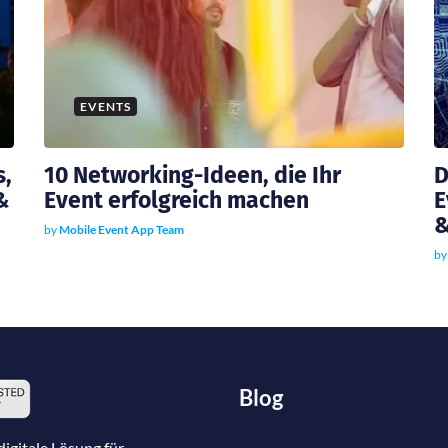
EVENTS
s,
10 Networking-Ideen, die Ihr
D
&
Event erfolgreich machen
E
&
by
Mobile Event App Team
b
Blog
igitale Lösung für