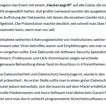
egann das Event mit einem „
Hackerangriff
“ auf alle Gäste, die si
N eingewählt hatten. Auf großer Leinwand wurden die ausgeles
 Auflistung der Netzwerke, mit denen die einzelnen Geräte sich 
gelistet. Die Präsentation machte deutlich, wie schnell man über
sammeln kann, wenn man nur will.
inhaltete weiterhin Erfahrungsberichte von Institutionen, welche
mware oder Viren betroffen waren und Empfehlungen, wie man se
on vorgehen sollte. Eine Talkrunde mit Software-Security Spezialist
ehmern, Professoren und LKA-Kommisaren zeigte verschiede
e genauere Behandlung dieser fand im Anschluss in 4 Forenthemen 
a Datensicherheit und Datenschutz heutzutage ist, wurde in den
 präsentiert. An erster Stelle sollte man in einen guten Datensc
eutet jedoch keinesfalls, sich die teuerste auf dem Markt erhältlic
Große Markennamen und teure Software sind alleine kein Garant f
ist wird man durch schlecht programmierte Sicherheitssoftware 