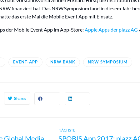
ss (laut Vorstandsvorsitzenden Eckhard Forst) die Institution bis 
 NRW finanziert hat. Das NRW.Symposium fand in diesem Jahr ber
hatte das erste Mal die Mobile Event App mit Einsatz.
ps der Mobile Event App im App-Store:
Apple Apps der plazz AG
T
EVENT-APP
NRW BANK
NRW SYMPOSIUM
Shares
Next
avigation
NÄCHSTE
e Global Media
SPOBIS App 2017: plazz A
post: