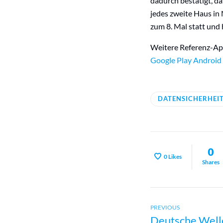
dadurch bestätigt, da
jedes zweite Haus in
zum 8. Mal statt und 
Weitere Referenz-Ap
Google Play Android
DATENSICHERHEI
0
0
Likes
Shares
Previous
Beitragsn
PREVIOUS
Deutsche Well
post: