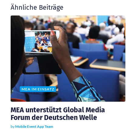
Ähnliche Beiträge
s
n
a
v
i
g
MEA IM EINSATZ
a
MEA unterstützt Global Media
t
Forum der Deutschen Welle
by
Mobile Event App Team
i