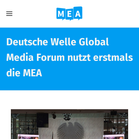
Deutsche Welle Global
Media Forum nutzt erstmals
die MEA