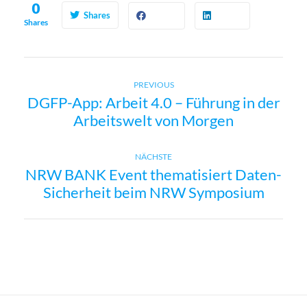
0
Shares
Shares
Previous
B
PREVIOUS
DGFP-App: Arbeit 4.0 – Führung in der
post:
Arbeitswelt von Morgen
e
i
Next
NÄCHSTE
NRW BANK Event thematisiert Daten-
post:
t
Sicherheit beim NRW Symposium
r
a
g