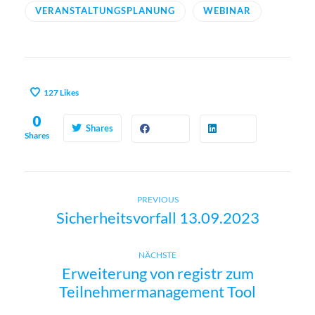
VERANSTALTUNGSPLANUNG
WEBINAR
127
Likes
0
Shares
Shares
Previous
B
PREVIOUS
Sicherheitsvorfall 13.09.2023
post:
e
Next
NÄCHSTE
i
Erweiterung von registr zum
post:
Teilnehmermanagement Tool
t