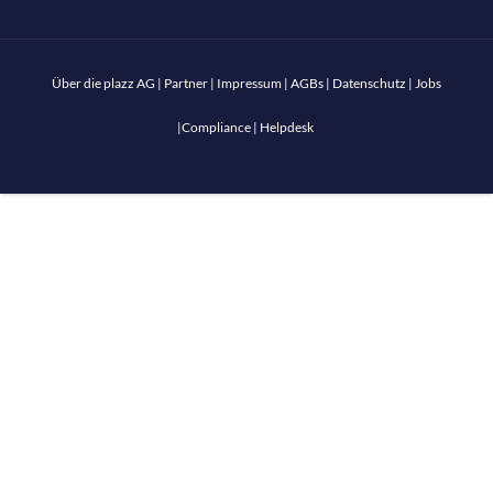
Über die plazz AG
|
Partner
|
Impressum
|
AGBs
|
Datenschutz
|
Jobs
|
Compliance
|
Helpdesk