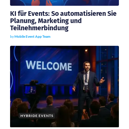
a
KI für Events: So automatisieren Sie
Planung, Marketing und
t
Teilnehmerbindung
by
Mobile Event App Team
i
o
n
HYBRIDE EVENTS