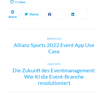
17
Likes
0
Shares
Shares
Previous
B
PREVIOUS
Allianz Sports 2022 Event App Use
post:
Case
e
i
Next
NÄCHSTE
Die Zukunft des Eventmanagement:
post:
t
Wie KI die Event-Branche
revolutioniert
r
a