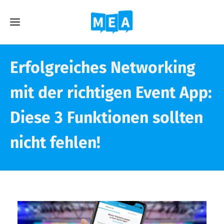
Erfolgreiches Networking
mit der richtigen Event App:
Diese 3 Funktionen sollten
nicht fehlen!