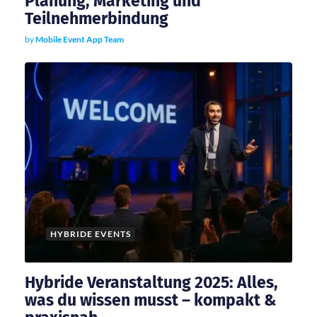
Planung, Marketing und
i
Teilnehmerbindung
by
Mobile Event App Team
o
n
HYBRIDE EVENTS
Hybride Veranstaltung 2025: Alles,
was du wissen musst – kompakt &