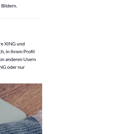
 Bildern.
hre XING und
, in ihrem Profil
von anderen Usern
ING oder nur