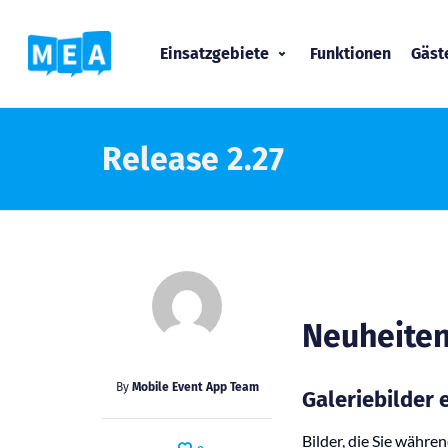
Einsatzgebiete
Funktionen
Gäs
Release 2.27
Neuheiten
By
Mobile Event App Team
Galeriebilder 
Bilder, die Sie währe