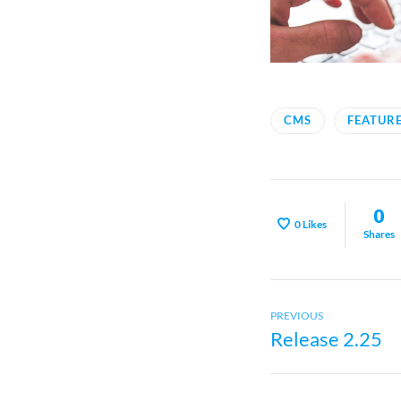
CMS
FEATUR
0
0
Likes
Shares
Previous
Beitragsn
PREVIOUS
Release 2.25
post: