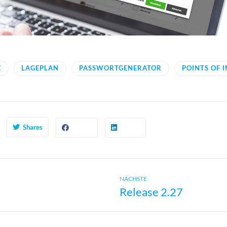
E
LAGEPLAN
PASSWORTGENERATOR
POINTS OF 
Shares
Next
avigation
NÄCHSTE
Release 2.27
post: