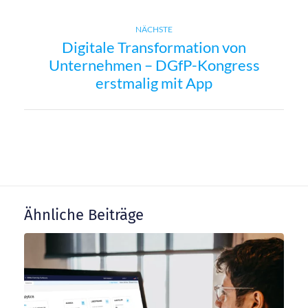
e
Next
NÄCHSTE
i
Digitale Transformation von
post:
Unternehmen – DGfP-Kongress
t
erstmalig mit App
r
a
g
Ähnliche Beiträge
s
n
a