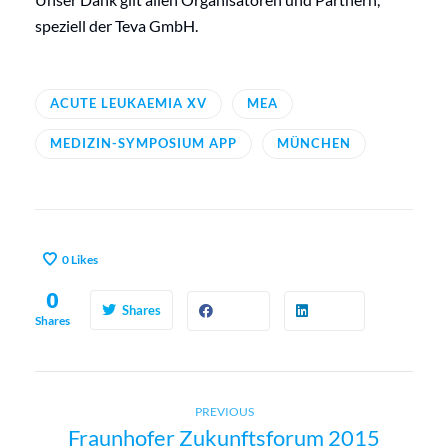
speziell der Teva GmbH.
ACUTE LEUKAEMIA XV
MEA
MEDIZIN-SYMPOSIUM APP
MÜNCHEN
0
Likes
0
Shares
Shares
Previous
B
PREVIOUS
Fraunhofer Zukunftsforum 2015
post: