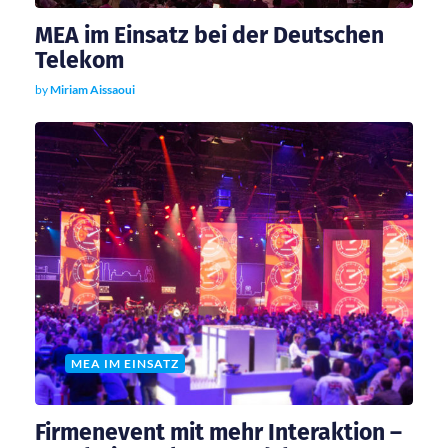
a
MEA im Einsatz bei der Deutschen
t
Telekom
by
Miriam Aissaoui
i
o
n
MEA IM EINSATZ
Firmenevent mit mehr Interaktion –