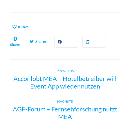
0
Likes
0
Shares
Shares
Previous
B
PREVIOUS
Accor lobt MEA – Hotelbetreiber will
post:
Event App wieder nutzen
e
i
Next
NÄCHSTE
AGF-Forum – Fernsehforschung nutzt
post:
t
MEA