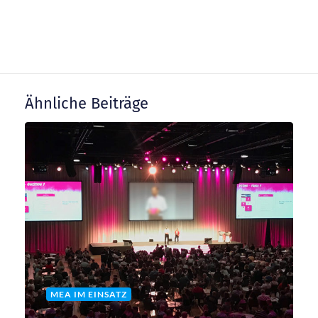
r
a
g
Ähnliche Beiträge
s
n
a
v
i
g
MEA IM EINSATZ