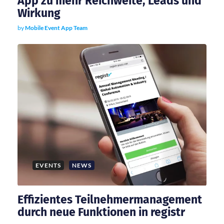
App zu mehr Reichweite, Leads und
i
Wirkung
by
Mobile Event App Team
o
n
EVENTS
NEWS
Effizientes Teilnehmermanagement
durch neue Funktionen in registr