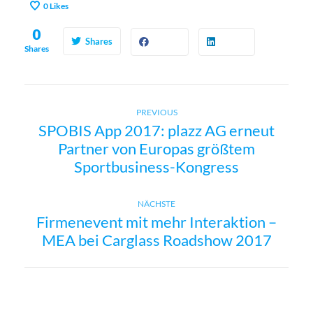
0
Likes
0
Shares
Shares
Previous
B
PREVIOUS
SPOBIS App 2017: plazz AG erneut
post:
Partner von Europas größtem
e
Sportbusiness-Kongress
i
Next
NÄCHSTE
t
Firmenevent mit mehr Interaktion –
post:
MEA bei Carglass Roadshow 2017
r
a