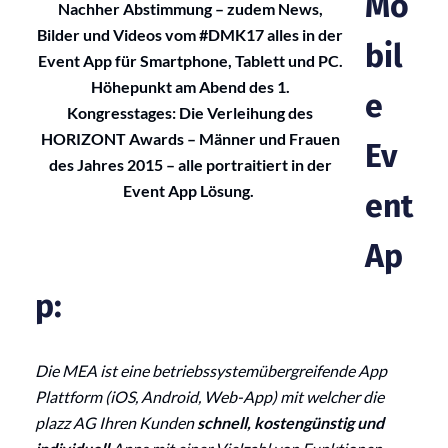
Mo
Nachher Abstimmung – zudem News,
Bilder und Videos vom #DMK17 alles in der
bil
Event App für Smartphone, Tablett und PC.
Höhepunkt am Abend des 1.
e
Kongresstages: Die Verleihung des
HORIZONT Awards – Männer und Frauen
Ev
des Jahres 2015 – alle portraitiert in der
Event App Lösung.
ent
Ap
p:
Die MEA ist eine betriebssystemübergreifende App
Plattform (iOS, Android, Web-App) mit welcher die
plazz AG Ihren Kunden
schnell, kostengünstig und