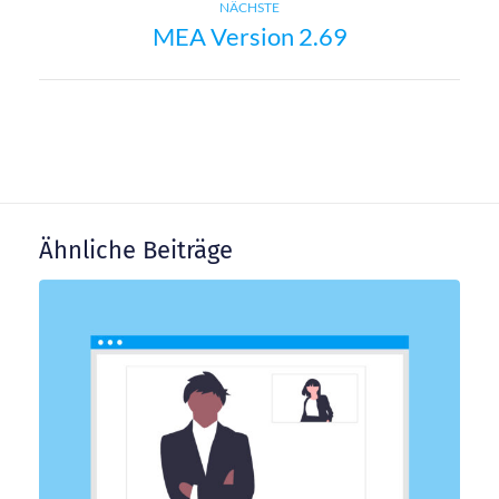
i
Next
NÄCHSTE
MEA Version 2.69
post:
t
r
a
g
Ähnliche Beiträge
s
n
a
v