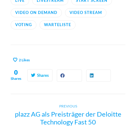
LIVE
LIVESTREAM
START SCREEN
VIDEO ON DEMAND
VIDEO STREAM
VOTING
WARTELISTE
2
Likes
0
Shares
Shares
Previous
B
PREVIOUS
plazz AG als Preisträger der Deloitte
post:
Technology Fast 50
e