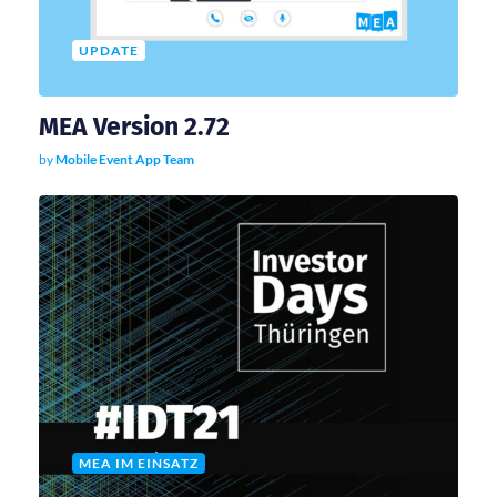
i
UPDATE
g
a
MEA Version 2.72
by
Mobile Event App Team
t
i
o
n
MEA IM EINSATZ